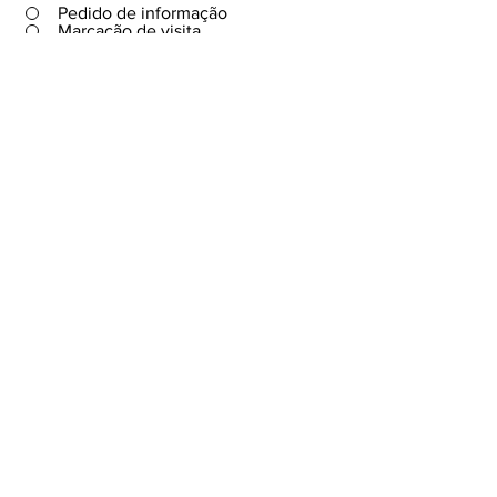
Pedido de informação
Marcação de visita
Pretendo vender imóvel
semelhante
A0326
Declaro que li, compreendi e aceito a