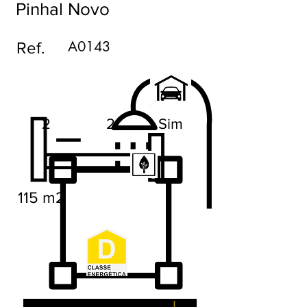
Pinhal Novo
A0143
Ref.
2
2
Sim
115 m2