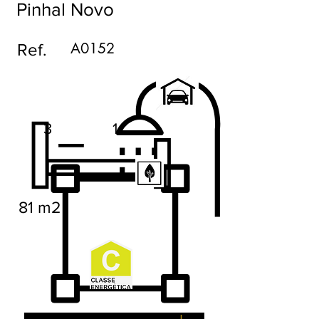
Pinhal Novo
A0152
Ref.
3
1
81 m2