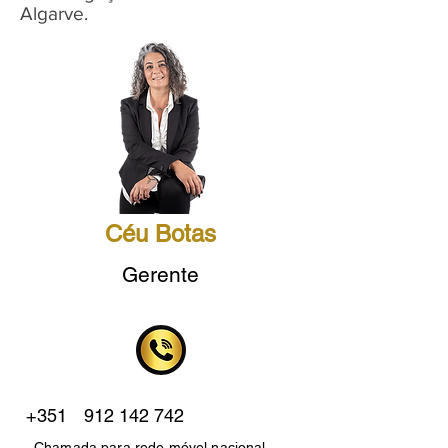
Algarve.
Céu Botas
Gerente
+351
912 142 742
Chamada para rede móvel nacional