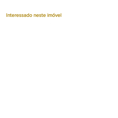
Interessado neste imóvel
Pedido de informação
Marcação de visita
Pretendo vender imóvel
semelhante
A0228