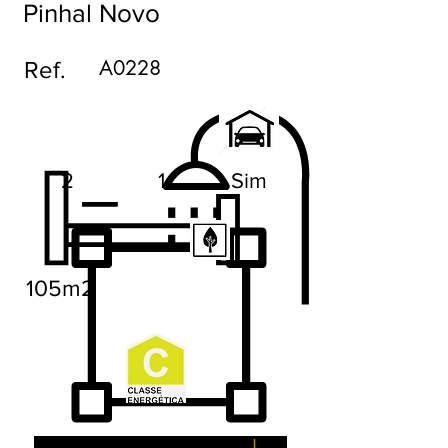
Pinhal Novo
A0228
Ref.
2
1
Sim
105m2