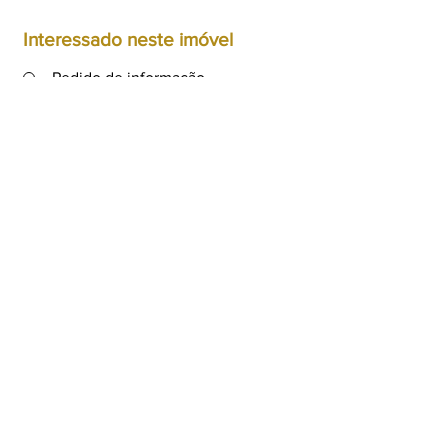
Interessado neste imóvel
Pedido de informação
Marcação de visita
Pretendo vender imóvel
semelhante
A0229