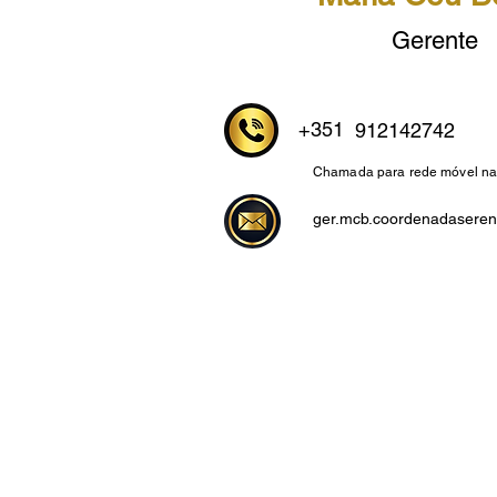
Gerente
+351
912142742
Chamada para rede móvel na
ger.mcb.coordenadasere