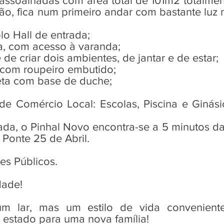
assoalhadas com área total de 101m2 totalmen
ão, fica num primeiro andar com bastante luz n
o Hall de entrada;
a, com acesso à varanda;
 de criar dois ambientes, de jantar e de estar;
 com roupeiro embutido;
ta com base de duche;
 de Comércio Local: Escolas, Piscina e Ginás
giada, o Pinhal Novo encontra-se a 5 minutos 
Ponte 25 de Abril.
es Públicos.
dade!
m lar, mas um estilo de vida convenient
estado para uma nova família!