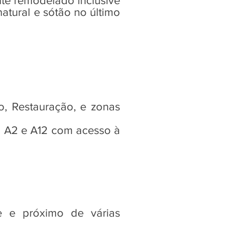
te remodelado inclusive
atural e sótão no último
io, Restauração, e zonas
da A2 e A12 com acesso à
e e próximo de várias