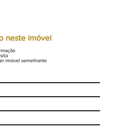
o neste imóvel
ormação
sita
er imóvel semelhante