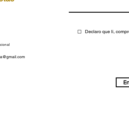
Declaro que li, compr
cional
na@gmail.com
En