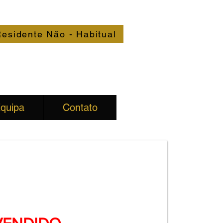
esidente Não - Habitual
quipa
Contato