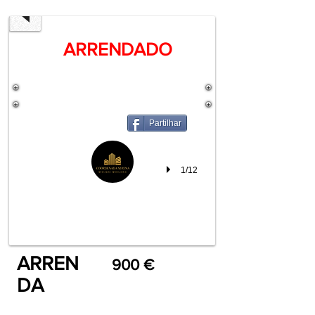
02-
10
ARRENDADO
at
10.46.31.jpeg
Partilhar
1/12
ARREN
900 €
DA