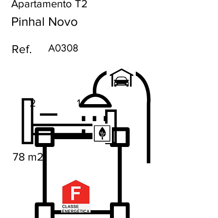
Apartamento T2
Pinhal Novo
A0308
Ref.
2
1
78 m2