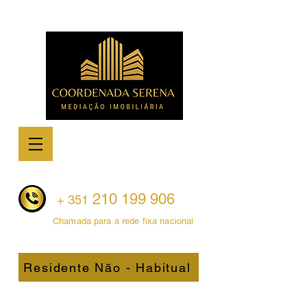
210 199 906
+ 351
Chamada para a rede fixa nacional
043.jpg
Residente Não - Habitual