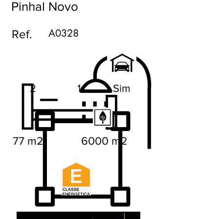
Pinhal Novo
A0328
Ref.
2
1
Sim
77 m2
6000 m2