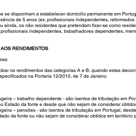
ue se disponham a estabelecer domicílio permanente em Portug
ência de 5 anos (ex. profissionais independentes, reformados 
u ainda, os não residentes que pretendam fixar-se como residen
 profissionais independentes, trabalhadores dependentes, me
L AOS RENDIMENTOS
esa:
bar os rendimentos das categorias A e B, quando estas decorr
pecificados na Portaria 12/2010, de 7 de Janeiro.
ngeira – trabalho dependente - são isentos de tributação em Po
no Estado da fonte e desde que não sejam de considerar obtidos
ngeira – pensões - são isentos de tributação em Portugal, desd
tado da fonte ou não sejam de considerar obtidos em território 