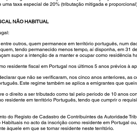
e uma taxa especial de 20% (tributação mitigada e proporciona
SCAL NÃO HABITUAL
ugal:
, entre outros, quem permanece em território português, num da
u, quem, tendo permanecido menos tempo, aí disponha, em 31 
çam supor a intenção de a manter e ocupar como residência ha
o residente fiscal em Portugal nos últimos 5 anos prévios à ap
eclarar que não se verificaram, nos cinco anos anteriores, as 
 português. Este regime também se aplica a emigrantes que queir
e o direito a ser tributado como tal pelo período de 10 anos con
mo residente em território Português, tendo que cumprir o requi
junto do Registo de Cadastro de Contribuintes da Autoridade Tri
Habituais no acto da inscrição como residente em Portugal ou,
te àquele em que se tornar residente neste território.