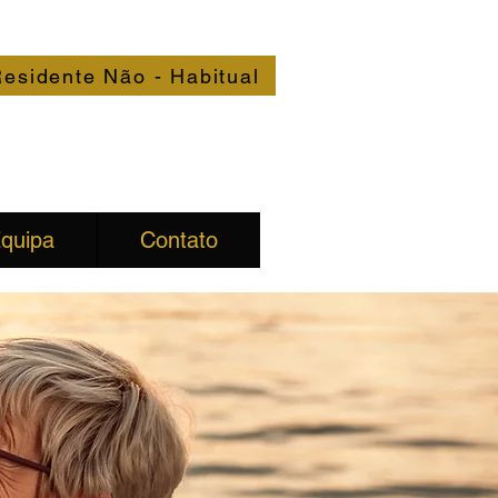
esidente Não - Habitual
quipa
Contato