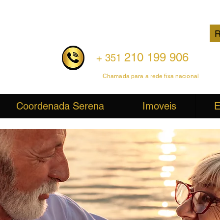
R
210 199 906
+ 351
Chamada para a rede fixa nacional
Coordenada Serena
Imoveis
E