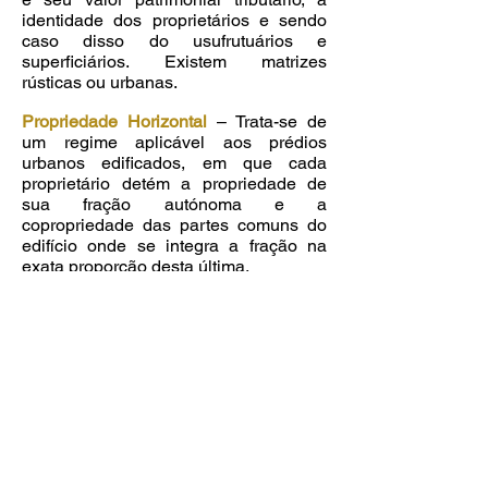
identidade dos proprietários e sendo
caso disso do usufrutuários e
superficiários. Existem matrizes
rústicas ou urbanas.
Propriedade Horizontal
– Trata-se de
um regime aplicável aos prédios
urbanos edificados, em que cada
proprietário detém a propriedade de
sua fração autónoma e a
copropriedade das partes comuns do
edifício onde se integra a fração na
exata proporção desta última.
Spread
– Componente da taxa de juro
definida pelo banco quando concede
um financiamento. É variável em
função dos custos de financiamento do
banco no mercado interbancário, do
risco de crédito, do cliente e do loan to
value do empréstimo.
Taxa de Esforço
– Proporção do